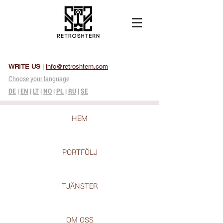
WRITE US
|
info@retroshtern.com
Choose your language
DE
|
EN
|
LT
|
NO
|
PL
|
RU
|
SE
HEM
PORTFÖLJ
TJÄNSTER
OM OSS