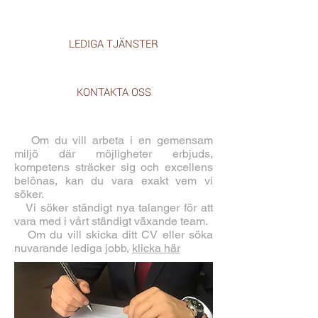
LEDIGA TJÄNSTER
KONTAKTA OSS
Om du vill arbeta i en gemensam
miljö där möjligheter erbjuds,
kompetens sträcker sig och excellens
belönas, kan du vara exakt vem vi
söker.
Vi söker ständigt nya talanger för att
vara med i vårt ständigt växande team.
Om du vill skicka ditt CV eller söka
nuvarande lediga jobb,
klicka här