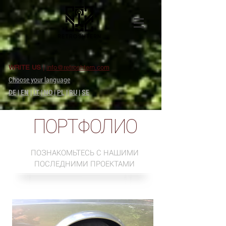
WRITE US
|
info@retroshtern.com
Choose your language
DE
|
EN
|
LT
|
NO
|
PL
|
RU
|
SE
ПОРТФОЛИО
ПОЗНАКОМЬТЕСЬ С НАШИМИ
ПОСЛЕДНИМИ ПРОЕКТАМИ