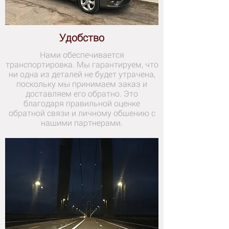
Удобство
Нами обеспечивается
транспортировка. Мы гарантируем, что
ни одна из деталей не будет утрачена,
поскольку мы принимаем заказ и
доставляем его обратно. Это
благодаря правильной оценке
обратной связи и личному общению с
нашими партнерами.