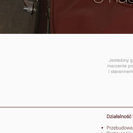
Jesteśmy g
marzenie po
i staranne
Działalność 
Przebudowa