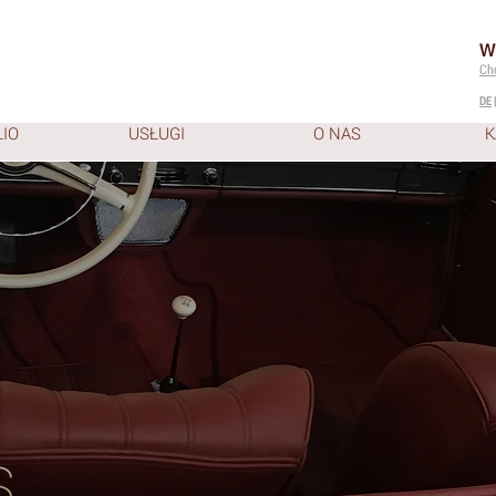
W
Ch
DE
IO
USŁUGI
O NAS
K
s