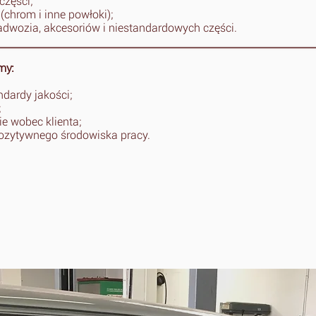
części;
chrom i inne powłoki);
adwozia, akcesoriów i niestandardowych części.
my:
dardy jakości;
;
e wobec klienta;
ozytywnego środowiska pracy.