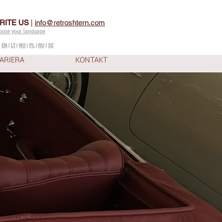
RITE US
|
info@retroshtern.com
oose your language
|
EN
|
LT
|
NO
|
PL
|
RU
|
SE
ARIERA
KONTAKT