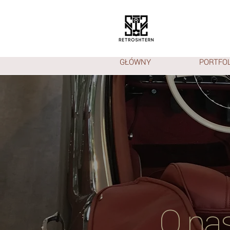
GŁÓWNY
PORTFOL
O na