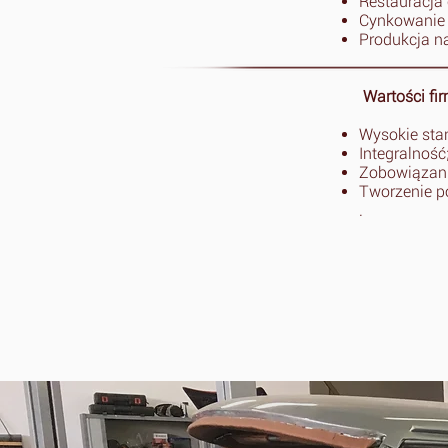
Restauracja 
Cynkowanie (
Produkcja n
Wartości fir
Wysokie stan
Integralność
Zobowiązani
Tworzenie p
.