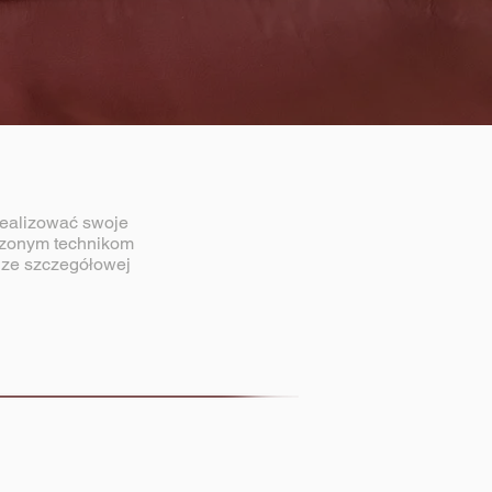
ealizować swoje
czonym technikom
dze szczegółowej