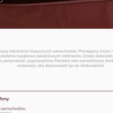
rupą miłośników klasycznych samochodów. Pomagamy innym r
siadania wyjątkowo jakościowych oldtimerów. Dzięki doświad
mu personelowi, poprowadzimy Państwa retro samochód po dro
restauracji, aby doprowadzić go do doskonałości.
firmy:
 samochodów;